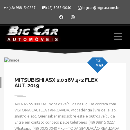
(48) 98815-0227
(48) 3035-3040
bigcar@bigcar.com.br
12
MAR
MITSUBISHI ASX 2.0 16V 4×2 FLEX
AUT. 2019
» MODELO » ASX
APENAS 55.000 KM Todos os veículos da Big Car contam com
VISTORIA CAUTELAR APROVADA. Procedência livre de leilão,
sinistro e etc. Quer saber mais sobre este e outros veículos?
Entre em contato conosco pelos telefones: (48) 98815 0227
Whatsapp (48) 3035 3040 Fixo – TODA SIMULAÇÃO REALIZADA
HOME
» MODELO » ASX