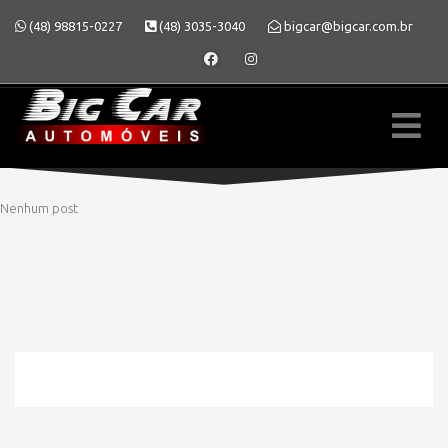
(48) 98815-0227
(48) 3035-3040
bigcar@bigcar.com.br
Nenhum post
» MODELO » FASTBACK
HOME
» MODELO » FASTBACK