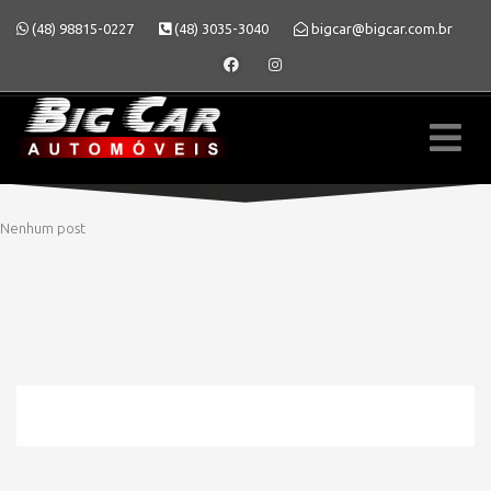
(48) 98815-0227
(48) 3035-3040
bigcar@bigcar.com.br
Nenhum post
» MODELO » FUSION
HOME
» MODELO » FUSION