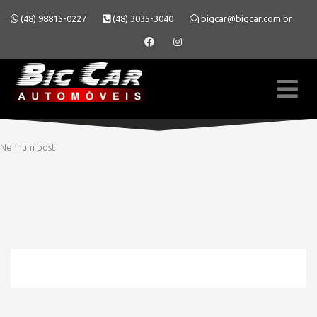
(48) 98815-0227
(48) 3035-3040
bigcar@bigcar.com.br
Nenhum post
» MODELO » MONTANA
HOME
» MODELO » MONTANA