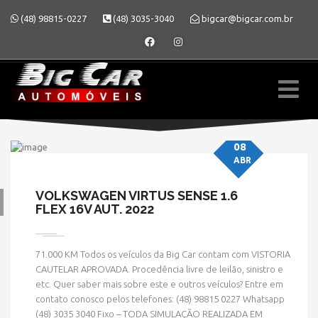
(48) 98815-0227
(48) 3035-3040
bigcar@bigcar.com.br
08
ABR
VOLKSWAGEN VIRTUS SENSE 1.6
FLEX 16V AUT. 2022
» MODELO » VIRTUS
71.000 KM Todos os veículos da Big Car contam com VISTORIA
CAUTELAR APROVADA. Procedência livre de leilão, sinistro e
etc. Quer saber mais sobre este e outros veículos? Entre em
contato conosco pelos telefones: (48) 98815 0227 Whatsapp
(48) 3035 3040 Fixo – TODA SIMULAÇÃO REALIZADA EM
HOME
» MODELO » VIRTUS