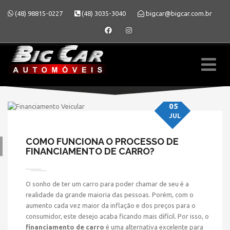
(48) 98815-0227
(48) 3035-3040
bigcar@bigcar.com.br
05
JUL
COMO FUNCIONA O PROCESSO DE
FINANCIAMENTO DE CARRO?
» COMO FUNCIONA O
O sonho de ter um carro para poder chamar de seu é a
PROCESSO DE
realidade da grande maioria das pessoas. Porém, com o
aumento cada vez maior da inflação e dos preços para o
FINANCIAMENTO DE
consumidor, este desejo acaba ficando mais difícil. Por isso, o
financiamento de carro
é uma alternativa excelente para