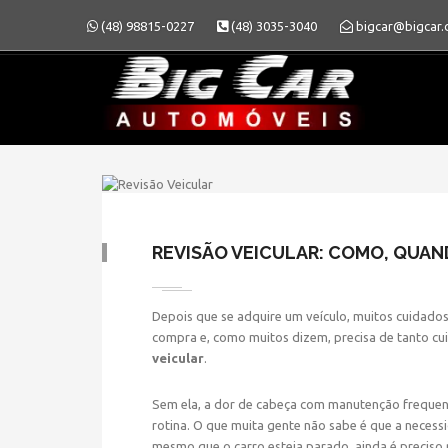
(48) 98815-0227
(48) 3035-3040
bigcar@bigcar.
REVISÃO VEICULAR: COMO, QUAN
Depois que se adquire um veículo, muitos cuidados
compra e, como muitos dizem, precisa de tanto cu
» REVISÃO V
veicular
.
Sem ela, a dor de cabeça com manutenção frequen
rotina. O que muita gente não sabe é que a necess
mesmo que o carro esteja parado, ainda é preciso 