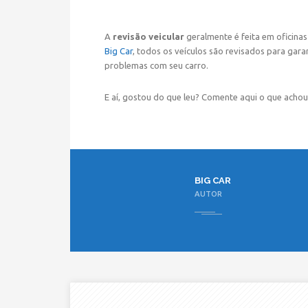
A
revisão veicular
geralmente é feita em oficinas
Big Car
, todos os veículos são revisados para gara
problemas com seu carro.
E aí, gostou do que leu? Comente aqui o que acho
BIG CAR
AUTOR