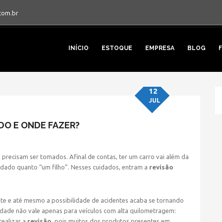
com.br
INÍCIO
ESTOQUE
EMPRESA
BLOG
12
JUL
DO E ONDE FAZER?
 precisam ser tomados. Afinal de contas, ter um carro vai além da
idado quanto “um filho”. Nesses cuidados, entram a
revisão
EICULAR: COMO, QUANDO E
te e até mesmo a possibilidade de acidentes acaba se tornando
idade não vale apenas para veículos com alta quilometragem:
realizar a
revisão
, pois muitos dos produtos presentes em