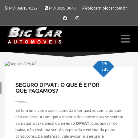
(48) 98815-0227
(48) 3035-3040
bigcar@bigcar.com.br
19
JUL
SEGURO DPVAT: O QUE É E POR
QUE PAGAMOS?
» SEGURO DPVAT: O QUE
Se tem uma coisa que incomoda é ter gastos com algo que
É E POR QUE PAGAMOS?
não conhece. Assim que a maioria dos motoristas se sentem
ao pagar a taxa anual do
seguro DPVAT
, que, apesar de
baixa, não costuma ser tão explicada e entendida pelos
condutores. De antemão, vale avisar:
o seguro é