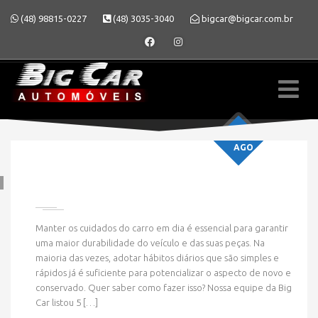
(48) 98815-0227
(48) 3035-3040
bigcar@bigcar.com.br
27
AGO
Manter os cuidados do carro em dia é essencial para garantir
» SEMINOVOS
uma maior durabilidade do veículo e das suas peças. Na
maioria das vezes, adotar hábitos diários que são simples e
rápidos já é suficiente para potencializar o aspecto de novo e
conservado. Quer saber como fazer isso? Nossa equipe da Big
Car listou 5 […]
HOME
» SEMINOVOS